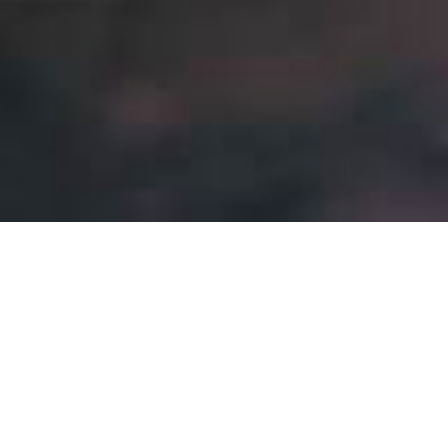
Intervention 24 heures sur 24, 7
jours sur 7
Besoin d'abattre un arbre en urgence ? De débroussailler
rapidement un terrain dans une zone exposée au risque
d'incendie ? De tailler une branche d’arbre qui menace de
tomber ?